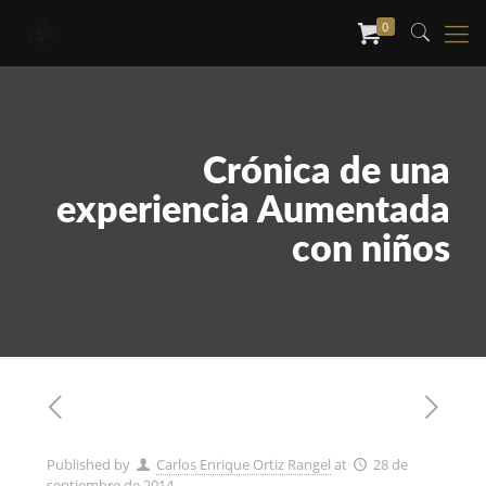
0
Crónica de una
experiencia Aumentada
con niños
Published by
Carlos Enrique Ortiz Rangel
at
28 de
septiembre de 2014