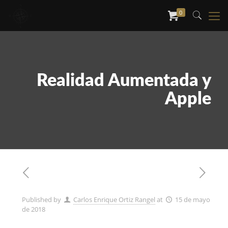
0
Realidad Aumentada y
Apple
Published by
Carlos Enrique Ortiz Rangel
at
15 de mayo
de 2018