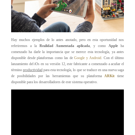
Hay muchos ejemplos de lo antes anotado, pero en esta oportunidad nos
referiremos a la
Realidad Aumentada aplicada
, y como
Apple
ha
comenzado ha darle la importancia que se merece esta tecnología, ya antes
disponible desde plataformas como las de
Google y Android
. Con el último
lanzamiento del iOs en su versión 12, este fabricante a comenzado a acuñar el
término
productividad
para esta tecnología, lo que se traduce en una nueva saga
de posibilidades por las herramientas que su plataforma
ARKit
tiene
disponible para los desarrolladores de este sistema operativo.