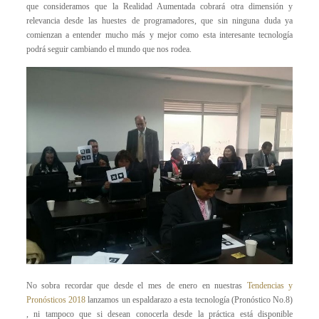
que consideramos que la Realidad Aumentada cobrará otra dimensión y
relevancia desde las huestes de programadores, que sin ninguna duda ya
comienzan a entender mucho más y mejor como esta interesante tecnología
podrá seguir cambiando el mundo que nos rodea.
No sobra recordar que desde el mes de enero en nuestras
Tendencias y
Pronósticos 2018
lanzamos un espaldarazo a esta tecnología (Pronóstico No.8)
, ni tampoco que si desean conocerla desde la práctica está disponible