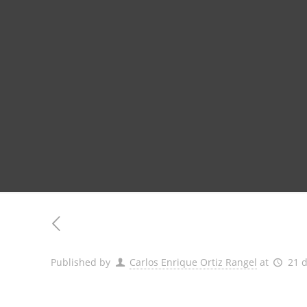
Published by
Carlos Enrique Ortiz Rangel
at
21 