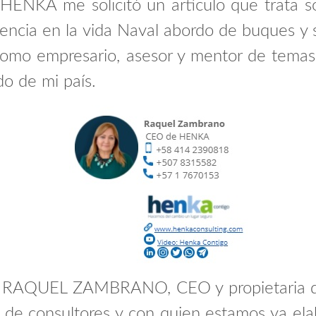
, HENKA me solicitó
un artículo
que trata so
iencia en la vida Naval abordo de buques y
 como empresario, asesor y mentor de temas 
do de mi país.
a. RAQUEL ZAMBRANO, CEO y propietaria de
o de consultores y con quien estamos ya ela