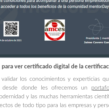
c para ver certificado digital de la certifica
validar los conocimientos y experticias q
, desde donde les ofrecemos un
portaf
modernidad y las muchas herramientas cientí
yectos de todo tipo para las empresas y pers