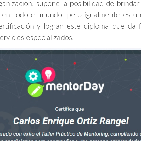
nización, supone la posibilidad de brindar 
s en todo el mundo; pero igualmente es un
rtificación y logran este diploma que da 
ervicios especializados.