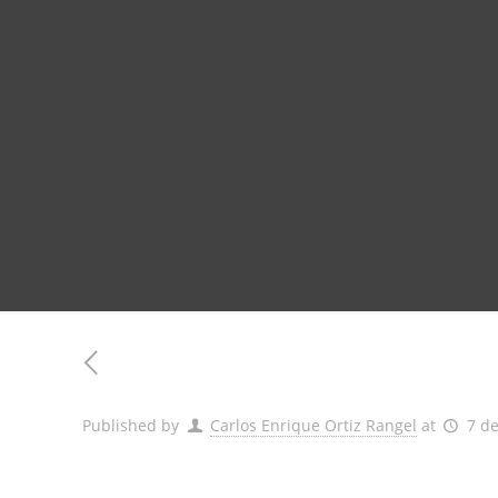
Published by
Carlos Enrique Ortiz Rangel
at
7 de